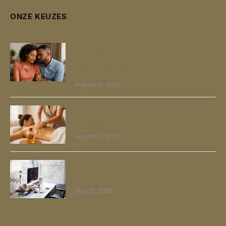
ONZE KEUZES
Een verkenning van Imago-
relatietherapie: van verliefdheid tot
emotionele groei
August 12, 2025
Een uitgebreide verkenning van massage
olie en het juiste gebruik ervan
August 12, 2025
Elektronica en innovatie: Ontdek de
nieuwste trends en gadgets
May 21, 2025