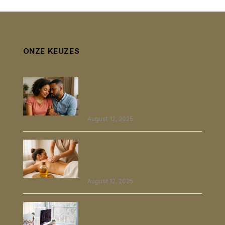
ONZE KEUZES
Een verkenning van Imago-
relatietherapie: van verliefdheid
tot emotionele groei
August 12, 2025
Een uitgebreide verkenning van
massage olie en het juiste
gebruik ervan
August 12, 2025
Elektronica en innovatie: Ontdek
de nieuwste trends en gadgets