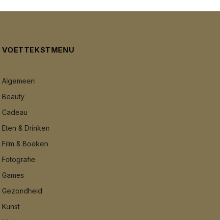
VOETTEKSTMENU
Algemeen
Beauty
Cadeau
Eten & Drinken
Film & Boeken
Fotografie
Games
Gezondheid
Kunst