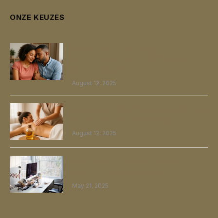
ONZE KEUZES
Een verkenning van Imago-
relatietherapie: van verliefdheid tot
emotionele groei
August 12, 2025
Een uitgebreide verkenning van massage
olie en het juiste gebruik ervan
August 12, 2025
Elektronica en innovatie: Ontdek de
nieuwste trends en gadgets
May 21, 2025